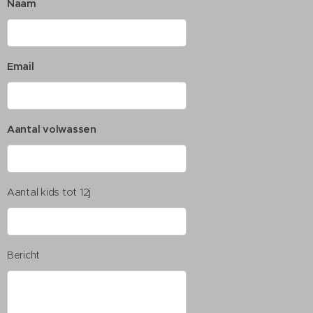
Naam
Email
Aantal volwassen
Aantal kids tot 12j
Bericht