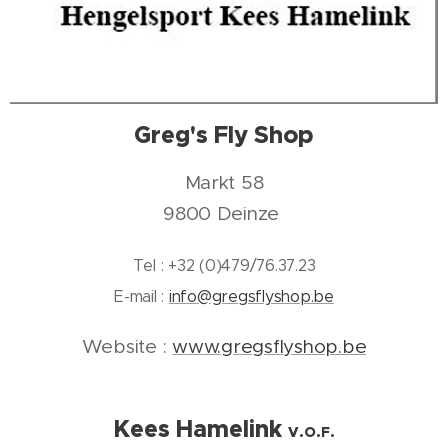
Greg's Fly Shop
Markt 58
9800 Deinze
Tel : +32 (0)479/76.37.23
E-mail :
info@gregsflyshop.be
Website :
www.gregsflyshop.be
Kees Hamelink
V.O.F.