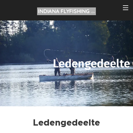
INDIANA FLYFISHING
VZW
Ledengedeelte
Ledengedeelte