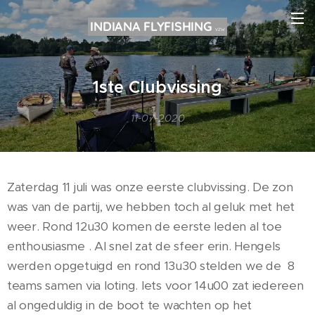
INDIANA FLYFISHING
VZW
1ste Clubvissing
11-07-2020
Zaterdag 11 juli was onze eerste clubvissing. De zon
was van de partij, we hebben toch al geluk met het
weer. Rond 12u30 komen de eerste leden al toe
enthousiasme . Al snel zat de sfeer erin. Hengels
werden opgetuigd en rond 13u30 stelden we de 8
teams samen via loting. Iets voor 14u00 zat iedereen
al ongeduldig in de boot te wachten op het