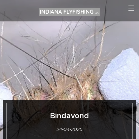
INDIANA FLYFISHING
VZW
Bindavond
24-04-2025