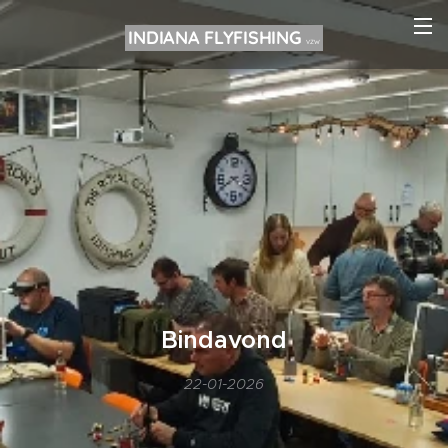
INDIANA FLYFISHING
VZW
Bindavond
22-01-2026