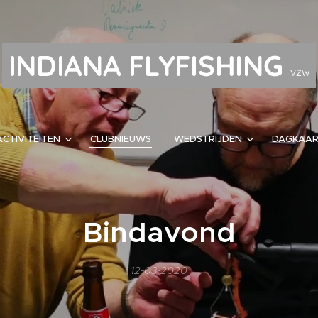
INDIANA FLYFISHING
VZW
ACTIVITEITEN
CLUBNIEUWS
WEDSTRIJDEN
DAGKAA
Bindavond
12-03-2020