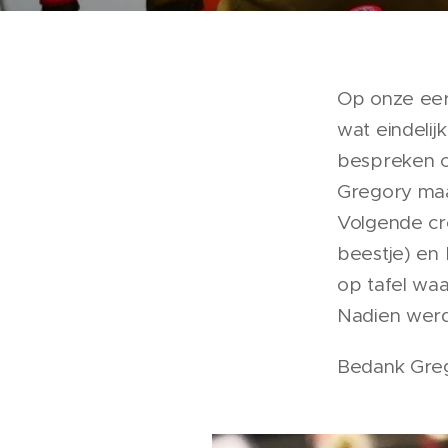
Op onze eer
wat eindelij
bespreken o
Gregory maa
Volgende cr
beestje) en
op tafel wa
Nadien werd
Bedank Gre