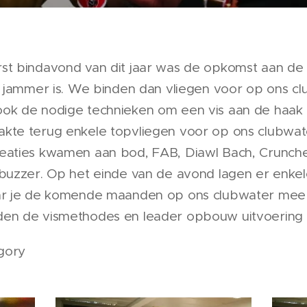
st bindavond van dit jaar was de opkomst aan de 
k jammer is. We binden dan vliegen voor op ons c
ok de nodige technieken om een vis aan de haak t
kte terug enkele topvliegen voor op ons clubwat
eaties kwamen aan bod, FAB, Diawl Bach, Crunche
 buzzer. Op het einde van de avond lagen er enkel
ar je de komende maanden op ons clubwater mee 
en de vismethodes en leader opbouw uitvoering 
gory