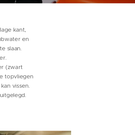
lage kant,
lubwater en
e slaan.
er.
r (zwart
e topvliegen
kan vissen.
uitgelegd.