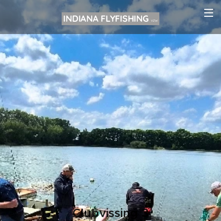
INDIANA FLYFISHING
VZW
Clubvissing 3