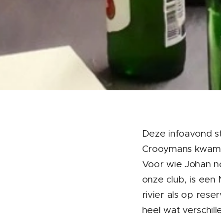
Deze infoavond st
Crooymans kwam on
Voor wie Johan nog
onze club, is een
rivier als op res
heel wat verschill