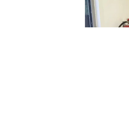
Johan vist daar v
buzzers of met de 
eindelijk op veel 
veel geduld hebbe
Gregory bind deze
Cock en droge vl