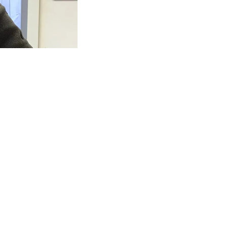
(pootjesvlieg) of
j daar en ook
echniek en vooal
zzer Shuttle-