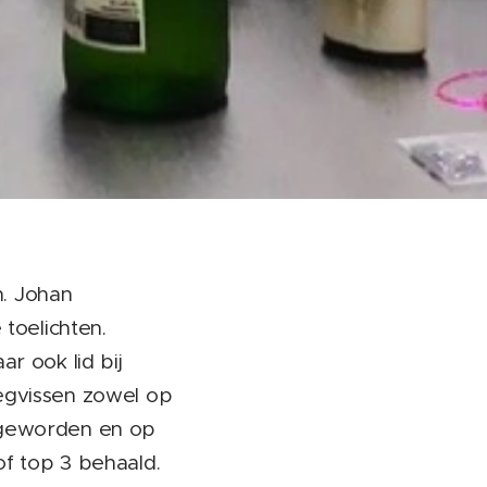
n. Johan
toelichten.
ar ook lid bij
iegvissen zowel op
n geworden en op
of top 3 behaald.