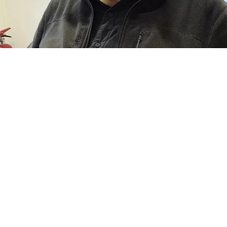
ooral met de bung met daaronder een paarse ant 
droge vlieg, hij legt ons zijn technieken uit hoe hi
plaatsen vist. De kunst is geloven in je vliegen en t
n om deze vliegen statisch te laten liggen.
 avond nog enkele vliegen van Johan, een ant, bu
ieg werden nog gebonden.