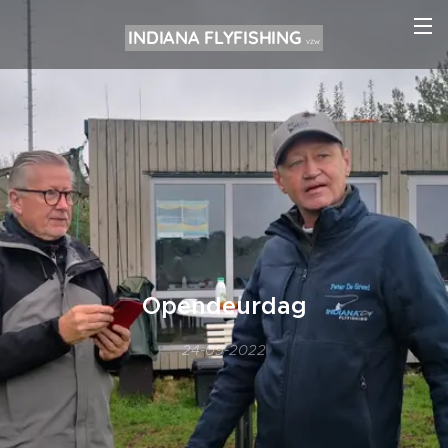
INDIANA FLYFISHING
VZW
Opendeurdag
24-09-2022