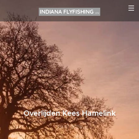
INDIANA FLYFISHING
VZW
Overlijden Kees Hamelink
29-01-2026