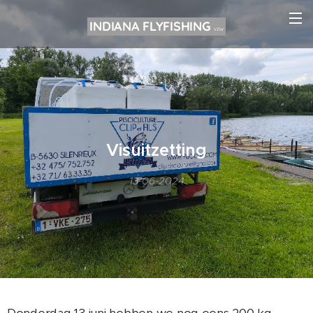
INDIANA FLYFISHING
VZW
Visuitzetting
13-06-2024