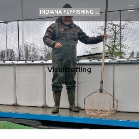
INDIANA FLYFISHING
VZW
Visuitzetting
21-02-2024