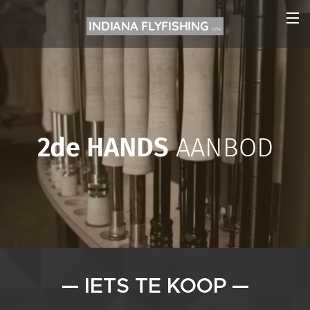
INDIANA FLYFISHING
VZW
2de HANDS
AANBOD
— IETS TE KOOP —